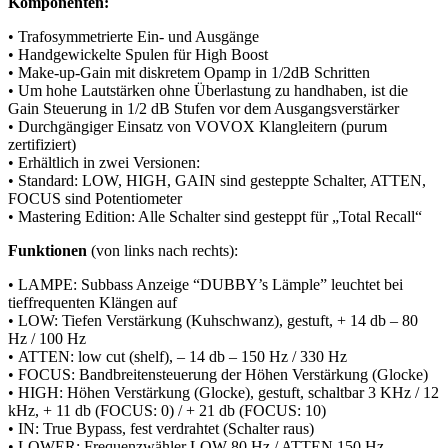
Komponenten:
• Trafosymmetrierte Ein- und Ausgänge
• Handgewickelte Spulen für High Boost
• Make-up-Gain mit diskretem Opamp in 1/2dB Schritten
• Um hohe Lautstärken ohne Überlastung zu handhaben, ist die
Gain Steuerung in 1/2 dB Stufen vor dem Ausgangsverstärker
• Durchgängiger Einsatz von VOVOX Klangleitern (purum
zertifiziert)
• Erhältlich in zwei Versionen:
• Standard: LOW, HIGH, GAIN sind gesteppte Schalter, ATTEN,
FOCUS sind Potentiometer
• Mastering Edition: Alle Schalter sind gesteppt für „Total Recall“
Funktionen
(von links nach rechts):
• LAMPE: Subbass Anzeige “DUBBY’s Lämple” leuchtet bei
tieffrequenten Klängen auf
• LOW: Tiefen Verstärkung (Kuhschwanz), gestuft, + 14 db – 80
Hz / 100 Hz
• ATTEN: low cut (shelf), – 14 db – 150 Hz / 330 Hz
• FOCUS: Bandbreitensteuerung der Höhen Verstärkung (Glocke)
• HIGH: Höhen Verstärkung (Glocke), gestuft, schaltbar 3 KHz / 12
kHz, + 11 db (FOCUS: 0) / + 21 db (FOCUS: 10)
• IN: True Bypass, fest verdrahtet (Schalter raus)
• LOWER: Frequenzwähler LOW 80 Hz / ATTEN 150 Hz