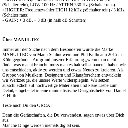
(Schalter rein), LOW 100 Hz / ATTEN 330 Hz (Schalter raus)
• HIGHER: Frequenzwähler HIGH 12 kHz (sSchalter rein) / 3 kHz
(Schalter raus)
• GAIN: + 3 dB, – 8 dB (in halb dB Schritten)
Über MANULTEC
Immer auf der Suche nach dem Besonderen wurde die Marke
MANULTEC von Manu Schlindwein und Phil Kullmann 2015 in
Köln gegründet. Aufgrund unserer Erfahrung „wenn man nicht
findet was macht braucht, muss man es halt selbst bauen“, haben wir
uns entschieden, aktiv zu werden und etwas Neues zu kreieren. Als
Gruppe von Musikern, Designern und Klangforschern entwickeln
wir Werkzeuge, die unsere Werte widerspiegeln. Wir setzen
ausschließlich auf hochwertige Materialien und klare Liebe zum
Detail, eingebettet in eine minimalistische Designästhetik von Daniel
F. Hirth.
Teste auch Du den ORCA!
Denn die Gerätschaften, die Du verwendest, sagen etwas über Dich
aus.
Manche Dinge werden niemals digital sein.