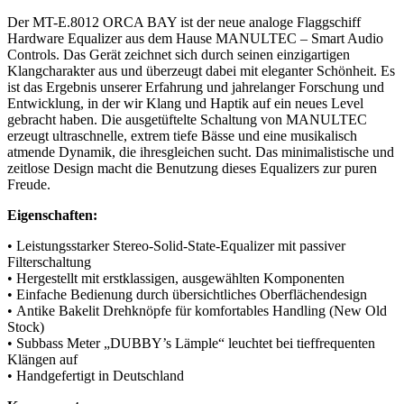
Der MT-E.8012 ORCA BAY ist der neue analoge Flaggschiff
Hardware Equalizer aus dem Hause MANULTEC – Smart Audio
Controls. Das Gerät zeichnet sich durch seinen einzigartigen
Klangcharakter aus und überzeugt dabei mit eleganter Schönheit. Es
ist das Ergebnis unserer Erfahrung und jahrelanger Forschung und
Entwicklung, in der wir Klang und Haptik auf ein neues Level
gebracht haben. Die ausgetüftelte Schaltung von MANULTEC
erzeugt ultraschnelle, extrem tiefe Bässe und eine musikalisch
atmende Dynamik, die ihresgleichen sucht. Das minimalistische und
zeitlose Design macht die Benutzung dieses Equalizers zur puren
Freude.
Eigenschaften:
• Leistungsstarker Stereo-Solid-State-Equalizer mit passiver
Filterschaltung
• Hergestellt mit erstklassigen, ausgewählten Komponenten
• Einfache Bedienung durch übersichtliches Oberflächendesign
• Antike Bakelit Drehknöpfe für komfortables Handling (New Old
Stock)
• Subbass Meter „DUBBY’s Lämple“ leuchtet bei tieffrequenten
Klängen auf
• Handgefertigt in Deutschland